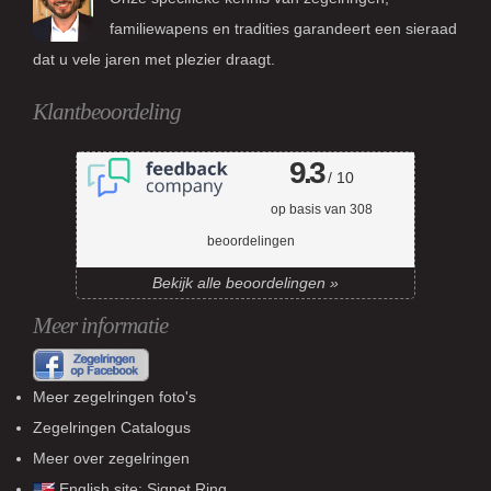
familiewapens en tradities garandeert een sieraad
dat u vele jaren met plezier draagt.
Klantbeoordeling
9.3
/ 10
op basis van
308
beoordelingen
Bekijk alle beoordelingen »
Meer informatie
Meer zegelringen foto's
Zegelringen Catalogus
Meer over zegelringen
English site:
Signet Ring