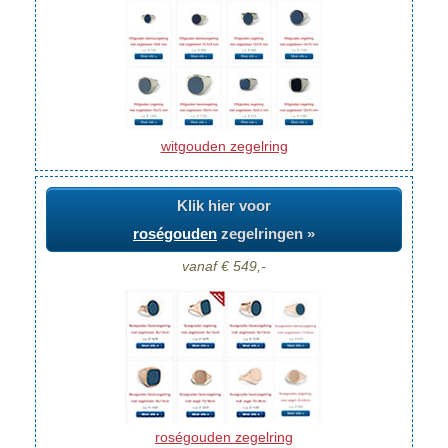
witgouden zegelring
Klik hier voor
roségouden
zegelringen »
vanaf € 549,-
roségouden zegelring