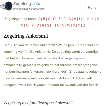
Zegelring
.info
Menu
uw specialist in zegelringen
Toggle
Zegelringen op naam:
A
|
B
|
C
|
D
|
E
|
F
|
G
|
H
|
I
|
J
|
K
|
L
|
M
|
navigatio
N
|
O
|
P
|
Q
|
R
|
S
|
T
|
U
|
V
|
W
|
X
|
Y
|
Z
Zegelring Ankersmit
Bent u lid van de familie Ankersmit? We helpen u graag met een
zegelring van familie Ankersmit. De zegelring wordt vervaardigd
met het familiewapen van de familie. De zegelring wordt
ambachtelijk gemaakt volgens de heraldische omschrijving van
het familiewapen Ankersmit (zie hieronder). Er bestaan overigens
diverse familiewapens voor de naam Ankersmit. U kunt zelf
aangeven welk familiewapen behoort tot uw (tak van de) familie.
Zegelring met familiewapen Ankersmit