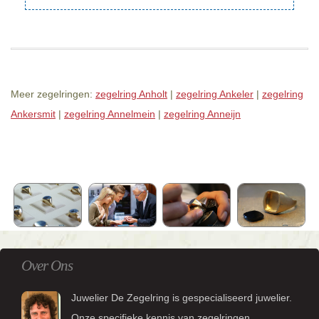
Meer zegelringen:
zegelring Anholt
|
zegelring Ankeler
|
zegelring
Ankersmit
|
zegelring Annelmein
|
zegelring Anneijn
Over Ons
Juwelier De Zegelring is gespecialiseerd juwelier.
Onze specifieke kennis van zegelringen,