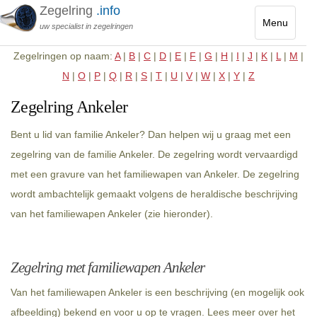
Zegelring
.info
Menu
uw specialist in zegelringen
Toggle
Zegelringen op naam:
A
|
B
|
C
|
D
|
E
|
F
|
G
|
H
|
I
|
J
|
K
|
L
|
M
|
navigatio
N
|
O
|
P
|
Q
|
R
|
S
|
T
|
U
|
V
|
W
|
X
|
Y
|
Z
Zegelring Ankeler
Bent u lid van familie Ankeler? Dan helpen wij u graag met een
zegelring van de familie Ankeler. De zegelring wordt vervaardigd
met een gravure van het familiewapen van Ankeler. De zegelring
wordt ambachtelijk gemaakt volgens de heraldische beschrijving
van het familiewapen Ankeler (zie hieronder).
Zegelring met familiewapen Ankeler
Van het familiewapen Ankeler is een beschrijving (en mogelijk ook
afbeelding) bekend en voor u op te vragen. Lees meer over het