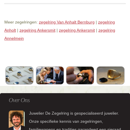
Meer zegelringen:
zegelring Van Anhalt Bernburg
|
zegelring
Anholt
|
zegelring Ankersmit
|
zegelring Ankersmit
|
zegelring
Annelmein
Over Ons
Juwelier De Zegelring is gespecialiseerd juwelier.
Onze specifieke kennis van zegelringen,
familiewapens en tradities garandeert een sieraad