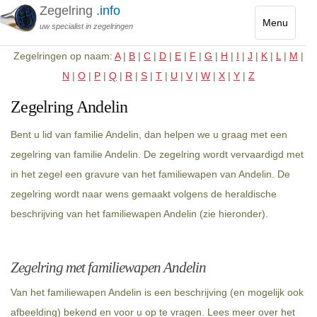
Zegelring
.info
Menu
uw specialist in zegelringen
Toggle
Zegelringen op naam:
A
|
B
|
C
|
D
|
E
|
F
|
G
|
H
|
I
|
J
|
K
|
L
|
M
|
navigatio
N
|
O
|
P
|
Q
|
R
|
S
|
T
|
U
|
V
|
W
|
X
|
Y
|
Z
Zegelring Andelin
Bent u lid van familie Andelin, dan helpen we u graag met een
zegelring van familie Andelin. De zegelring wordt vervaardigd met
in het zegel een gravure van het familiewapen van Andelin. De
zegelring wordt naar wens gemaakt volgens de heraldische
beschrijving van het familiewapen Andelin (zie hieronder).
Zegelring met familiewapen Andelin
Van het familiewapen Andelin is een beschrijving (en mogelijk ook
afbeelding) bekend en voor u op te vragen. Lees meer over het