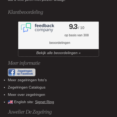
Klantbeoordeling
9.3
/ 10
op basis van
308
beoordelingen
Bekijk alle beoordelingen »
Meer informatie
Meer zegelringen foto's
Zegelringen Catalogus
Meer over zegelringen
English site:
Signet Ring
Juwelier De Zegelring