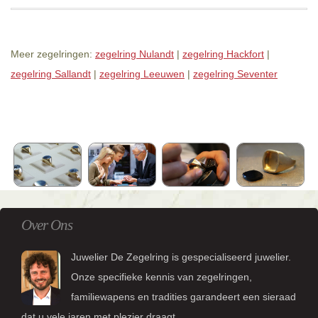
Meer zegelringen:
zegelring Nulandt
|
zegelring Hackfort
|
zegelring Sallandt
|
zegelring Leeuwen
|
zegelring Seventer
Over Ons
Juwelier De Zegelring is gespecialiseerd juwelier.
Onze specifieke kennis van zegelringen,
familiewapens en tradities garandeert een sieraad
dat u vele jaren met plezier draagt.