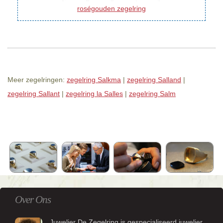
roségouden zegelring
Meer zegelringen:
zegelring Salkma
|
zegelring Salland
|
zegelring Sallant
|
zegelring la Salles
|
zegelring Salm
Over Ons
Juwelier De Zegelring is gespecialiseerd juwelier.