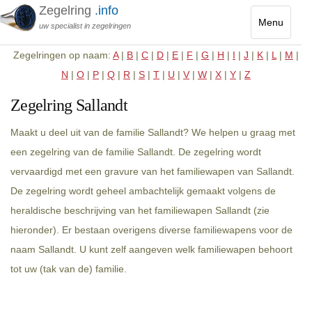
Zegelring
.info
Menu
uw specialist in zegelringen
Toggle
Zegelringen op naam:
A
|
B
|
C
|
D
|
E
|
F
|
G
|
H
|
I
|
J
|
K
|
L
|
M
|
navigatio
N
|
O
|
P
|
Q
|
R
|
S
|
T
|
U
|
V
|
W
|
X
|
Y
|
Z
Zegelring Sallandt
Maakt u deel uit van de familie Sallandt? We helpen u graag met
een zegelring van de familie Sallandt. De zegelring wordt
vervaardigd met een gravure van het familiewapen van Sallandt.
De zegelring wordt geheel ambachtelijk gemaakt volgens de
heraldische beschrijving van het familiewapen Sallandt (zie
hieronder). Er bestaan overigens diverse familiewapens voor de
naam Sallandt. U kunt zelf aangeven welk familiewapen behoort
tot uw (tak van de) familie.