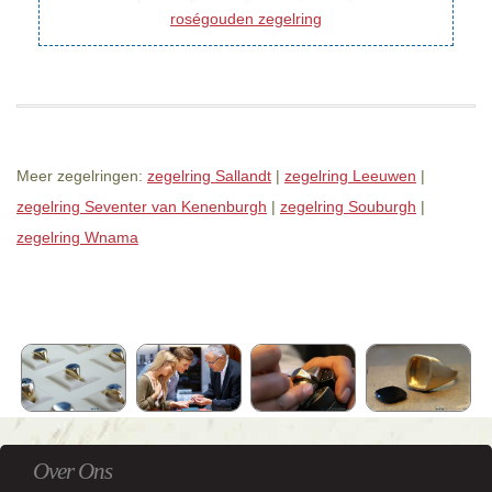
roségouden zegelring
Meer zegelringen:
zegelring Sallandt
|
zegelring Leeuwen
|
zegelring Seventer van Kenenburgh
|
zegelring Souburgh
|
zegelring Wnama
Over Ons