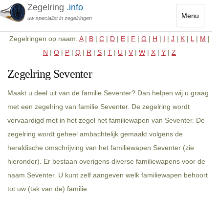
Zegelring
.info
Menu
uw specialist in zegelringen
Toggle
Zegelringen op naam:
A
|
B
|
C
|
D
|
E
|
F
|
G
|
H
|
I
|
J
|
K
|
L
|
M
|
navigatio
N
|
O
|
P
|
Q
|
R
|
S
|
T
|
U
|
V
|
W
|
X
|
Y
|
Z
Zegelring Seventer
Maakt u deel uit van de familie Seventer? Dan helpen wij u graag
met een zegelring van familie Seventer. De zegelring wordt
vervaardigd met in het zegel het familiewapen van Seventer. De
zegelring wordt geheel ambachtelijk gemaakt volgens de
heraldische omschrijving van het familiewapen Seventer (zie
hieronder). Er bestaan overigens diverse familiewapens voor de
naam Seventer. U kunt zelf aangeven welk familiewapen behoort
tot uw (tak van de) familie.