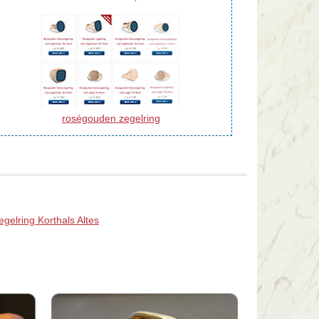
roségouden zegelring
egelring Korthals Altes