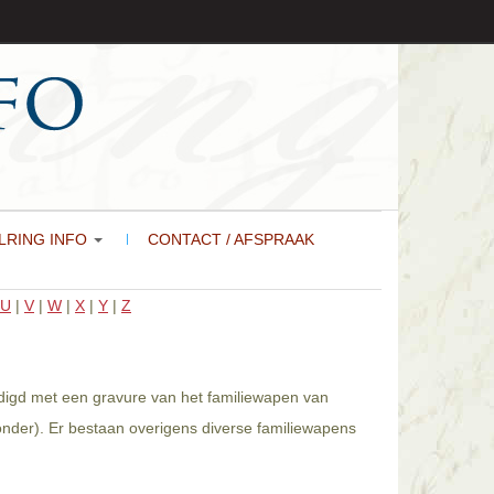
LRING INFO
CONTACT / AFSPRAAK
U
|
V
|
W
|
X
|
Y
|
Z
ardigd met een gravure van het familiewapen van
ronder). Er bestaan overigens diverse familiewapens