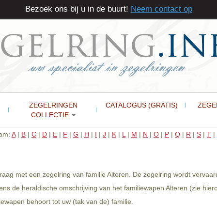
Bezoek ons bij u in de buurt!
Neem contact op
ZEGELRINGEN
CATALOGUS (GRATIS)
ZEGE
COLLECTIE
aam:
A
|
B
|
C
|
D
|
E
|
F
|
G
|
H
|
I
|
J
|
K
|
L
|
M
|
N
|
O
|
P
|
Q
|
R
|
S
|
T
|
graag met een zegelring van familie Alteren. De zegelring wordt verva
ens de heraldische omschrijving van het familiewapen Alteren (zie hie
ewapen behoort tot uw (tak van de) familie.