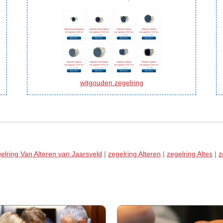
witgouden zegelring
elring Van Alteren van Jaarsveld
|
zegelring Alteren
|
zegelring Altes
|
z