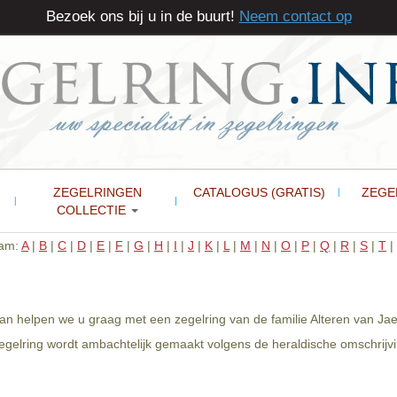
Bezoek ons bij u in de buurt!
Neem contact op
ZEGELRINGEN
CATALOGUS (GRATIS)
ZEGE
COLLECTIE
aam:
A
|
B
|
C
|
D
|
E
|
F
|
G
|
H
|
I
|
J
|
K
|
L
|
M
|
N
|
O
|
P
|
Q
|
R
|
S
|
T
|
 dan helpen we u graag met een zegelring van de familie Alteren van Jae
egelring wordt ambachtelijk gemaakt volgens de heraldische omschrijvin