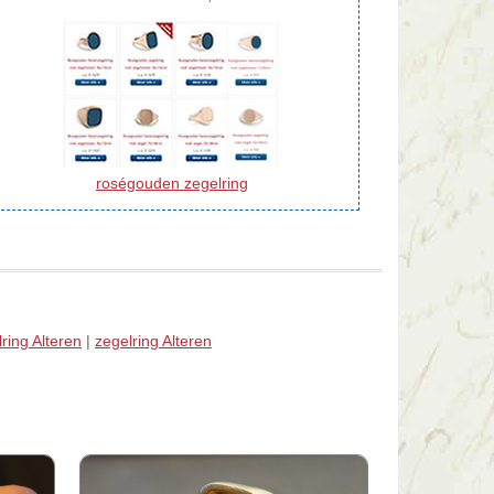
roségouden zegelring
ring Alteren
|
zegelring Alteren