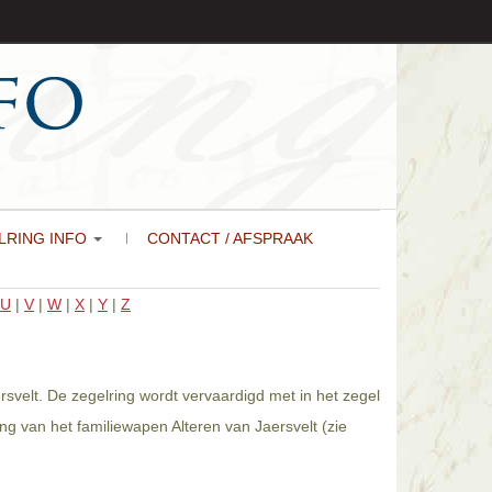
LRING INFO
CONTACT / AFSPRAAK
U
|
V
|
W
|
X
|
Y
|
Z
rsvelt. De zegelring wordt vervaardigd met in het zegel
g van het familiewapen Alteren van Jaersvelt (zie