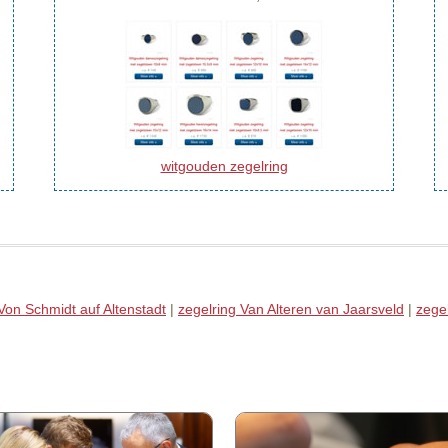
witgouden zegelring
Von Schmidt auf Altenstadt
|
zegelring Van Alteren van Jaarsveld
|
zegel