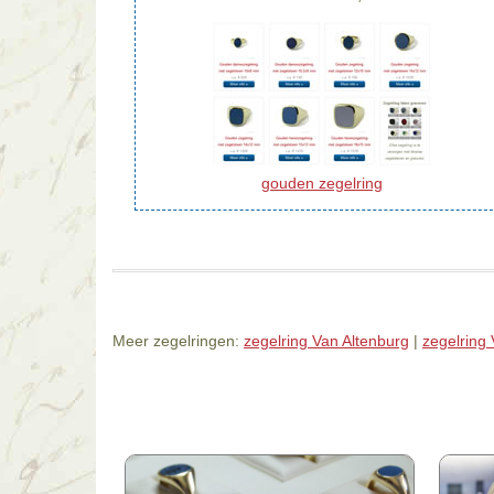
gouden zegelring
Meer zegelringen:
zegelring Van Altenburg
|
zegelring 