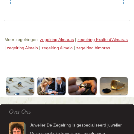
Meer zegelringen:
zegelring Almaras
|
zegelring Exalto d'Almaras
|
zegelring Almelo
|
zegelring Almelo
|
zegelring Almoras
Over Ons
Juwelier De Zegelring is gespecialiseerd juwelier.
Onze specifieke kennis van zegelringen,