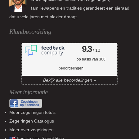
familiewapens en tradities garandeert een sieraad
dat u vele jaren met plezier draagt.
Klantbeoordeling
9.3
/ 10
op basis van
308
beoordelingen
Bekijk alle beoordelingen »
Meer informatie
Meer zegelringen foto's
Zegelringen Catalogus
Meer over zegelringen
English site:
Signet Ring