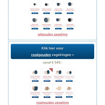
witgouden zegelring
Klik hier voor
roségouden
zegelringen »
vanaf € 549,-
roségouden zegelring