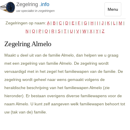
Zegelring
.info
Menu
uw specialist in zegelringen
Toggle
Zegelringen op naam:
A
|
B
|
C
|
D
|
E
|
F
|
G
|
H
|
I
|
J
|
K
|
L
|
M
|
navigatio
N
|
O
|
P
|
Q
|
R
|
S
|
T
|
U
|
V
|
W
|
X
|
Y
|
Z
Zegelring Almelo
Maakt u deel uit van de familie Almelo, dan helpen we u graag
met een zegelring van familie Almelo. De zegelring wordt
vervaardigd met in het zegel het familiewapen van de familie. De
zegelring wordt geheel naar wens gemaakt volgens de
heraldische beschrijving van het familiewapen Almelo (zie
hieronder). Er bestaan overigens diverse familiewapens voor de
naam Almelo. U kunt zelf aangeven welk familiewapen behoort tot
uw (tak van de) familie.