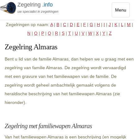
Zegelring
.info
Menu
uw specialist in zegelringen
Toggle
Zegelringen op naam:
A
|
B
|
C
|
D
|
E
|
F
|
G
|
H
|
I
|
J
|
K
|
L
|
M
|
navigatio
N
|
O
|
P
|
Q
|
R
|
S
|
T
|
U
|
V
|
W
|
X
|
Y
|
Z
Zegelring Almaras
Bent u lid van de familie Almaras, dan helpen we u graag met een
zegelring van familie Almaras. De zegelring wordt vervaardigd
met een gravure van het familiewapen van de familie. De
zegelring wordt geheel ambachtelijk gemaakt volgens de
heraldische beschrijving van het familiewapen Almaras (zie
hieronder).
Zegelring met familiewapen Almaras
Van het familiewapen Almaras is een beschrijving (en mogelijk