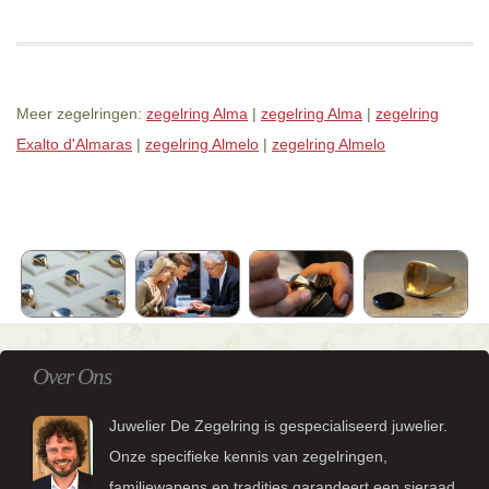
Meer zegelringen:
zegelring Alma
|
zegelring Alma
|
zegelring
Exalto d'Almaras
|
zegelring Almelo
|
zegelring Almelo
Over Ons
Juwelier De Zegelring is gespecialiseerd juwelier.
Onze specifieke kennis van zegelringen,
familiewapens en tradities garandeert een sieraad