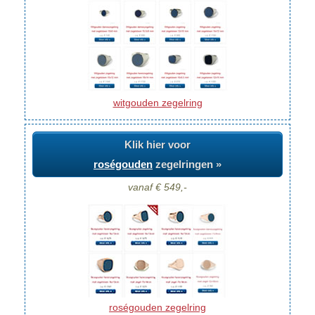
witgouden zegelring
Klik hier voor
roségouden
zegelringen »
vanaf € 549,-
roségouden zegelring