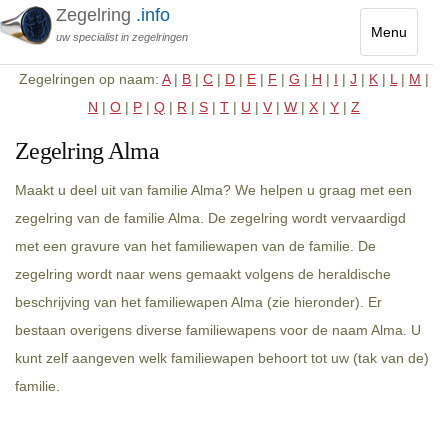
Zegelring
.info
Menu
uw specialist in zegelringen
Toggle
Zegelringen op naam:
A
|
B
|
C
|
D
|
E
|
F
|
G
|
H
|
I
|
J
|
K
|
L
|
M
|
navigatio
N
|
O
|
P
|
Q
|
R
|
S
|
T
|
U
|
V
|
W
|
X
|
Y
|
Z
Zegelring Alma
Maakt u deel uit van familie Alma? We helpen u graag met een
zegelring van de familie Alma. De zegelring wordt vervaardigd
met een gravure van het familiewapen van de familie. De
zegelring wordt naar wens gemaakt volgens de heraldische
beschrijving van het familiewapen Alma (zie hieronder). Er
bestaan overigens diverse familiewapens voor de naam Alma. U
kunt zelf aangeven welk familiewapen behoort tot uw (tak van de)
familie.