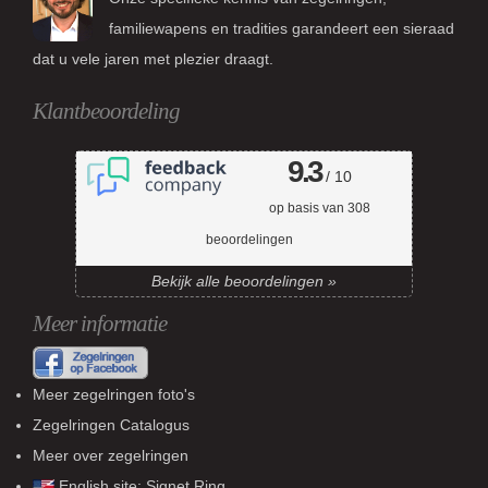
familiewapens en tradities garandeert een sieraad
dat u vele jaren met plezier draagt.
Klantbeoordeling
9.3
/ 10
op basis van
308
beoordelingen
Bekijk alle beoordelingen »
Meer informatie
Meer zegelringen foto's
Zegelringen Catalogus
Meer over zegelringen
English site:
Signet Ring