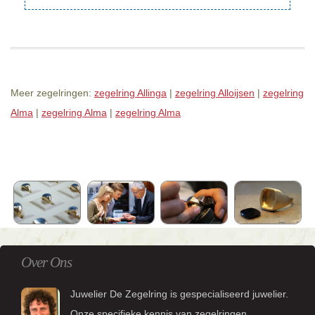
Meer zegelringen:
zegelring Allinga
|
zegelring Alloijsen
|
zegelring
Alma
|
zegelring Alma
|
zegelring Alma
Over Ons
Juwelier De Zegelring is gespecialiseerd juwelier.
Onze specifieke kennis van zegelringen,