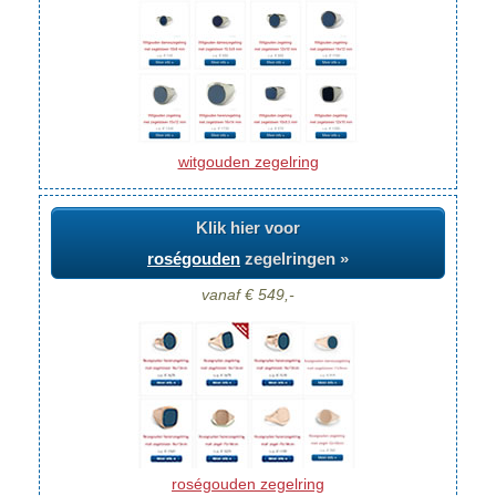
witgouden zegelring
Klik hier voor
roségouden
zegelringen »
vanaf € 549,-
roségouden zegelring