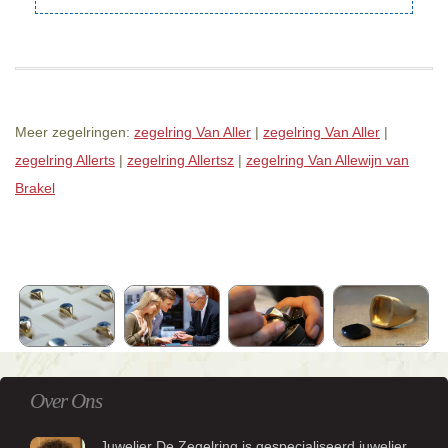
Meer zegelringen:
zegelring Van Aller
|
zegelring Van Aller
|
zegelring Allerts
|
zegelring Allertsz
|
zegelring Van Allewijn van
Brakel
Over Ons
Juwelier De Zegelring is gespecialiseerd juwelier.