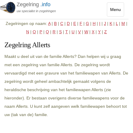
Zegelring
.info
Menu
uw specialist in zegelringen
Toggle
Zegelringen op naam:
A
|
B
|
C
|
D
|
E
|
F
|
G
|
H
|
I
|
J
|
K
|
L
|
M
|
navigatio
N
|
O
|
P
|
Q
|
R
|
S
|
T
|
U
|
V
|
W
|
X
|
Y
|
Z
Zegelring Allerts
Maakt u deel uit van de familie Allerts? Dan helpen wij u graag
met een zegelring van familie Allerts. De zegelring wordt
vervaardigd met een gravure van het familiewapen van Allerts. De
zegelring wordt geheel ambachtelijk gemaakt volgens de
heraldische beschrijving van het familiewapen Allerts (zie
hieronder). Er bestaan overigens diverse familiewapens voor de
naam Allerts. U kunt zelf aangeven welk familiewapen behoort tot
uw (tak van de) familie.