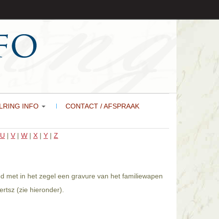
LRING INFO
CONTACT / AFSPRAAK
U
|
V
|
W
|
X
|
Y
|
Z
igd met in het zegel een gravure van het familiewapen
rtsz (zie hieronder).