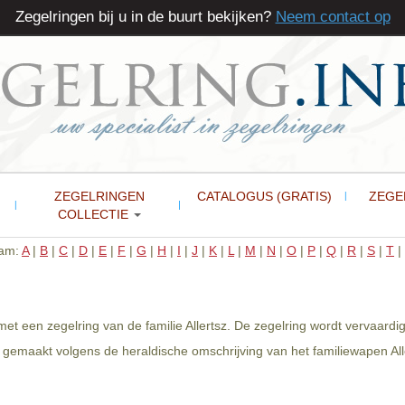
Zegelringen bij u in de buurt bekijken?
Neem contact op
ZEGELRINGEN
CATALOGUS (GRATIS)
ZEGE
COLLECTIE
aam:
A
|
B
|
C
|
D
|
E
|
F
|
G
|
H
|
I
|
J
|
K
|
L
|
M
|
N
|
O
|
P
|
Q
|
R
|
S
|
T
|
g met een zegelring van de familie Allertsz. De zegelring wordt vervaard
 gemaakt volgens de heraldische omschrijving van het familiewapen Alle