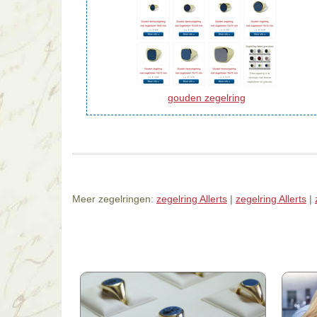
gouden zegelring
Meer zegelringen:
zegelring Allerts
|
zegelring Allerts
|