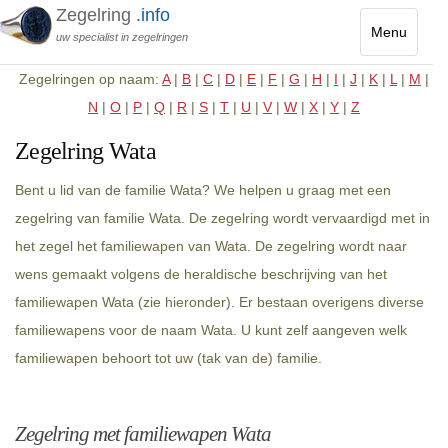
Zegelring
.info
Menu
uw specialist in zegelringen
Toggle
Zegelringen op naam:
A
|
B
|
C
|
D
|
E
|
F
|
G
|
H
|
I
|
J
|
K
|
L
|
M
|
navigatio
N
|
O
|
P
|
Q
|
R
|
S
|
T
|
U
|
V
|
W
|
X
|
Y
|
Z
Zegelring Wata
Bent u lid van de familie Wata? We helpen u graag met een
zegelring van familie Wata. De zegelring wordt vervaardigd met in
het zegel het familiewapen van Wata. De zegelring wordt naar
wens gemaakt volgens de heraldische beschrijving van het
familiewapen Wata (zie hieronder). Er bestaan overigens diverse
familiewapens voor de naam Wata. U kunt zelf aangeven welk
familiewapen behoort tot uw (tak van de) familie.
Zegelring met familiewapen Wata