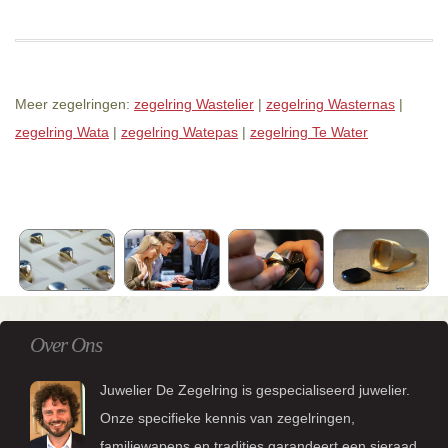
Meer zegelringen:
zegelring Wastelier
|
zegelring Wasternas
|
zegelring Wata
|
zegelring Watepas
|
zegelring Te Water
Over Ons
Juwelier De Zegelring is gespecialiseerd juwelier.
Onze specifieke kennis van zegelringen,
familiewapens en tradities garandeert een sieraad