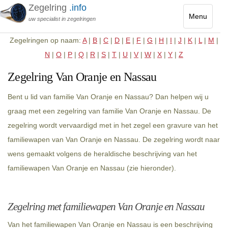
Zegelring
.info
Menu
uw specialist in zegelringen
Toggle
Zegelringen op naam:
A
|
B
|
C
|
D
|
E
|
F
|
G
|
H
|
I
|
J
|
K
|
L
|
M
|
navigatio
N
|
O
|
P
|
Q
|
R
|
S
|
T
|
U
|
V
|
W
|
X
|
Y
|
Z
Zegelring Van Oranje en Nassau
Bent u lid van familie Van Oranje en Nassau? Dan helpen wij u
graag met een zegelring van familie Van Oranje en Nassau. De
zegelring wordt vervaardigd met in het zegel een gravure van het
familiewapen van Van Oranje en Nassau. De zegelring wordt naar
wens gemaakt volgens de heraldische beschrijving van het
familiewapen Van Oranje en Nassau (zie hieronder).
Zegelring met familiewapen Van Oranje en Nassau
Van het familiewapen Van Oranje en Nassau is een beschrijving