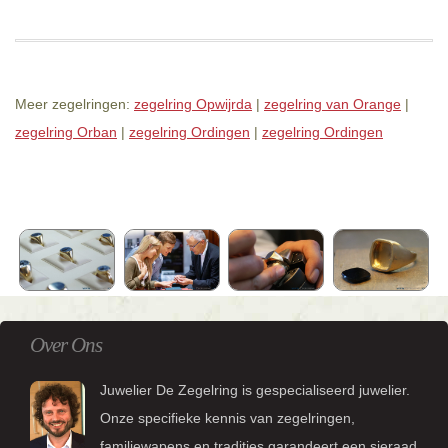
Meer zegelringen:
zegelring Opwijrda
|
zegelring van Orange
|
zegelring Orban
|
zegelring Ordingen
|
zegelring Ordingen
Over Ons
Juwelier De Zegelring is gespecialiseerd juwelier.
Onze specifieke kennis van zegelringen,
familiewapens en tradities garandeert een sieraad