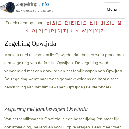
Zegelring
.info
Menu
uw specialist in zegelringen
Toggle
Zegelringen op naam:
A
|
B
|
C
|
D
|
E
|
F
|
G
|
H
|
I
|
J
|
K
|
L
|
M
|
navigatio
N
|
O
|
P
|
Q
|
R
|
S
|
T
|
U
|
V
|
W
|
X
|
Y
|
Z
Zegelring Opwijrda
Maakt u deel uit van familie Opwijrda, dan helpen we u graag met
een zegelring van de familie Opwijrda. De zegelring wordt
vervaardigd met een gravure van het familiewapen van Opwijrda.
De zegelring wordt naar wens gemaakt volgens de heraldische
beschrijving van het familiewapen Opwijrda (zie hieronder).
Zegelring met familiewapen Opwijrda
Van het familiewapen Opwijrda is een beschrijving (en mogelijk
ook afbeelding) bekend en voor u op te vragen. Lees meer over