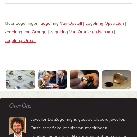
Meer zegelringen:
zegelring Van Opstall
|
zegelring Opstraten
|
zegelring van Orange
|
zegelring Van Oranje en Nassau
|
zegelring Orban
Over Ons
Juwelier De Zegelring is gespecialiseerd juwelier.
Onze specifieke kennis van zegelringen,
familiewapens en tradities garandeert een sieraad