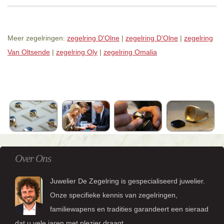
Meer zegelringen:
zegelring D'Olne
|
zegelring D'Olne
|
zegelring
Van Oltsende
|
zegelring Oly
|
zegelring Omalia
Over Ons
Juwelier De Zegelring is gespecialiseerd juwelier.
Onze specifieke kennis van zegelringen,
familiewapens en tradities garandeert een sieraad
dat u vele jaren met plezier draagt.