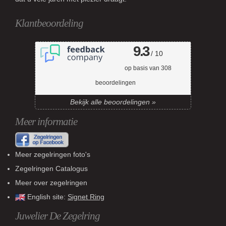
Klantbeoordeling
9.3
/ 10
op basis van
308
beoordelingen
Bekijk alle beoordelingen »
Meer informatie
Meer zegelringen foto's
Zegelringen Catalogus
Meer over zegelringen
English site:
Signet Ring
Juwelier De Zegelring