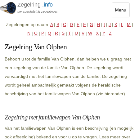
Zegelring
.info
Menu
uw specialist in zegelringen
Toggle
Zegelringen op naam:
A
|
B
|
C
|
D
|
E
|
F
|
G
|
H
|
I
|
J
|
K
|
L
|
M
|
navigatio
N
|
O
|
P
|
Q
|
R
|
S
|
T
|
U
|
V
|
W
|
X
|
Y
|
Z
Zegelring Van Olphen
Behoort u tot de familie Van Olphen, dan helpen we u graag met
een zegelring van de familie Van Olphen. De zegelring wordt
vervaardigd met het familiewapen van de familie. De zegelring
wordt geheel ambachtelijk gemaakt volgens de heraldische
beschrijving van het familiewapen Van Olphen (zie hieronder).
Zegelring met familiewapen Van Olphen
Van het familiewapen Van Olphen is een beschrijving (en mogelijk
ook afbeelding) bekend en voor u op te vragen. Lees meer over