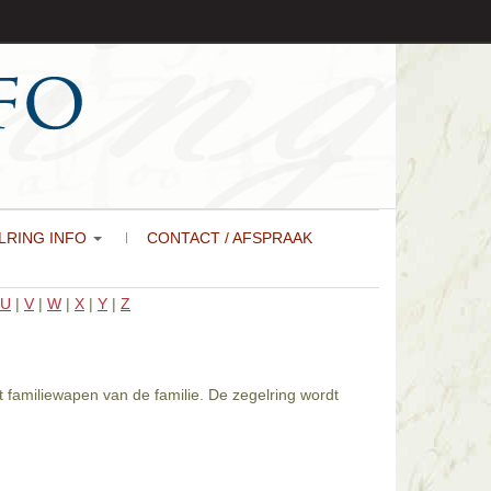
LRING INFO
CONTACT / AFSPRAAK
U
|
V
|
W
|
X
|
Y
|
Z
t familiewapen van de familie. De zegelring wordt