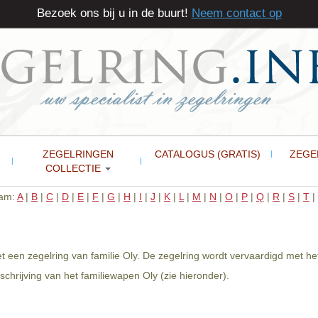
Bezoek ons bij u in de buurt!
Neem contact op
ZEGELRINGEN
CATALOGUS (GRATIS)
ZEGE
COLLECTIE
aam:
A
|
B
|
C
|
D
|
E
|
F
|
G
|
H
|
I
|
J
|
K
|
L
|
M
|
N
|
O
|
P
|
Q
|
R
|
S
|
T
|
t een zegelring van familie Oly. De zegelring wordt vervaardigd met he
hrijving van het familiewapen Oly (zie hieronder).