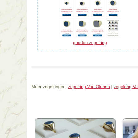
gouden zegelring
Meer zegelringen:
zegelring Van Olphen
|
zegelring V