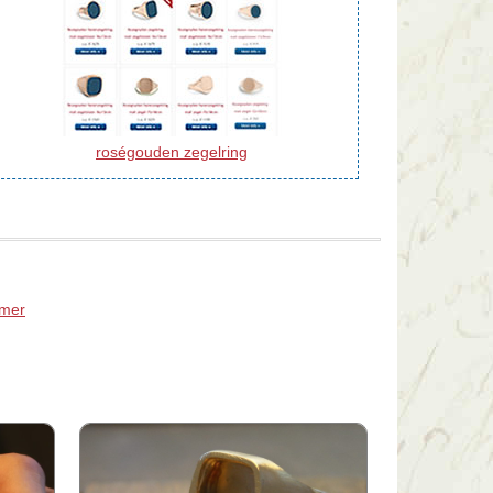
roségouden zegelring
Omer