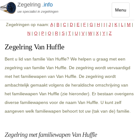
Zegelring
.info
Menu
uw specialist in zegelringen
Toggle
Zegelringen op naam:
A
|
B
|
C
|
D
|
E
|
F
|
G
|
H
|
I
|
J
|
K
|
L
|
M
|
navigatio
N
|
O
|
P
|
Q
|
R
|
S
|
T
|
U
|
V
|
W
|
X
|
Y
|
Z
Zegelring Van Huffle
Bent u lid van familie Van Huffle? We helpen u graag met een
zegelring van familie Van Huffle. De zegelring wordt vervaardigd
met het familiewapen van Van Huffle. De zegelring wordt
ambachtelijk gemaakt volgens de heraldische omschrijving van
het familiewapen Van Huffle (zie hieronder). Er bestaan overigens
diverse familiewapens voor de naam Van Huffle. U kunt zelf
aangeven welk familiewapen behoort tot uw (tak van de) familie.
Zegelring met familiewapen Van Huffle