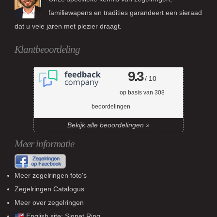
familiewapens en tradities garandeert een sieraad
dat u vele jaren met plezier draagt.
Klantbeoordeling
9.3
/ 10
op basis van
308
beoordelingen
Bekijk alle beoordelingen »
Meer informatie
Meer zegelringen foto's
Zegelringen Catalogus
Meer over zegelringen
English site:
Signet Ring