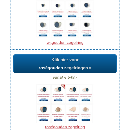
witgouden zegelring
Klik hier voor
roségouden
zegelringen »
vanaf € 549,-
roségouden zegelring