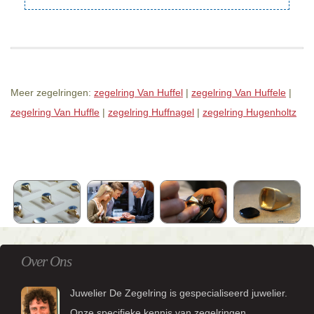
Meer zegelringen:
zegelring Van Huffel
|
zegelring Van Huffele
|
zegelring Van Huffle
|
zegelring Huffnagel
|
zegelring Hugenholtz
Over Ons
Juwelier De Zegelring is gespecialiseerd juwelier.
Onze specifieke kennis van zegelringen,