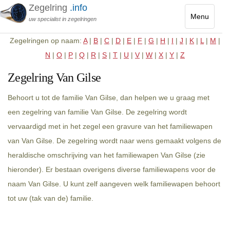
Zegelring
.info
Menu
uw specialist in zegelringen
Toggle
Zegelringen op naam:
A
|
B
|
C
|
D
|
E
|
F
|
G
|
H
|
I
|
J
|
K
|
L
|
M
|
navigatio
N
|
O
|
P
|
Q
|
R
|
S
|
T
|
U
|
V
|
W
|
X
|
Y
|
Z
Zegelring Van Gilse
Behoort u tot de familie Van Gilse, dan helpen we u graag met
een zegelring van familie Van Gilse. De zegelring wordt
vervaardigd met in het zegel een gravure van het familiewapen
van Van Gilse. De zegelring wordt naar wens gemaakt volgens de
heraldische omschrijving van het familiewapen Van Gilse (zie
hieronder). Er bestaan overigens diverse familiewapens voor de
naam Van Gilse. U kunt zelf aangeven welk familiewapen behoort
tot uw (tak van de) familie.