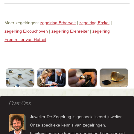
Meer zegelringen:
zegelring Erbervelt
|
zegelring Erckel
|
zegelring Ercouchoven
|
zegelring Erenreiter
|
zegelring
Erentreiter van Hofreit
Over Ons
Juwelier De Zegelring is gespecialiseerd juwelier.
Onze specifieke kennis van zegelringen,
familiewapens en tradities garandeert een sieraad