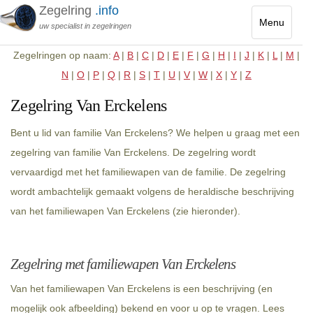
Zegelring
.info
Menu
uw specialist in zegelringen
Toggle
Zegelringen op naam:
A
|
B
|
C
|
D
|
E
|
F
|
G
|
H
|
I
|
J
|
K
|
L
|
M
|
navigatio
N
|
O
|
P
|
Q
|
R
|
S
|
T
|
U
|
V
|
W
|
X
|
Y
|
Z
Zegelring Van Erckelens
Bent u lid van familie Van Erckelens? We helpen u graag met een
zegelring van familie Van Erckelens. De zegelring wordt
vervaardigd met het familiewapen van de familie. De zegelring
wordt ambachtelijk gemaakt volgens de heraldische beschrijving
van het familiewapen Van Erckelens (zie hieronder).
Zegelring met familiewapen Van Erckelens
Van het familiewapen Van Erckelens is een beschrijving (en
mogelijk ook afbeelding) bekend en voor u op te vragen. Lees