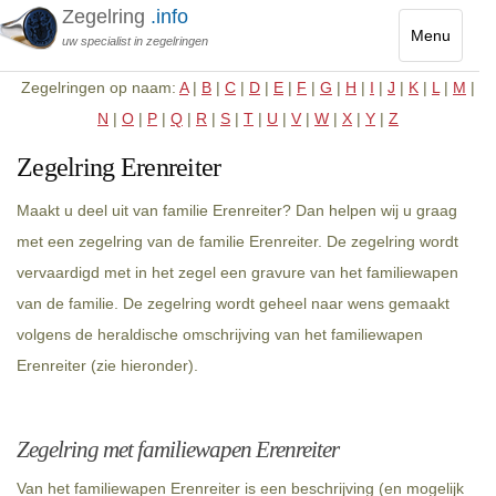
Zegelring
.info
Menu
uw specialist in zegelringen
Toggle
Zegelringen op naam:
A
|
B
|
C
|
D
|
E
|
F
|
G
|
H
|
I
|
J
|
K
|
L
|
M
|
navigatio
N
|
O
|
P
|
Q
|
R
|
S
|
T
|
U
|
V
|
W
|
X
|
Y
|
Z
Zegelring Erenreiter
Maakt u deel uit van familie Erenreiter? Dan helpen wij u graag
met een zegelring van de familie Erenreiter. De zegelring wordt
vervaardigd met in het zegel een gravure van het familiewapen
van de familie. De zegelring wordt geheel naar wens gemaakt
volgens de heraldische omschrijving van het familiewapen
Erenreiter (zie hieronder).
Zegelring met familiewapen Erenreiter
Van het familiewapen Erenreiter is een beschrijving (en mogelijk