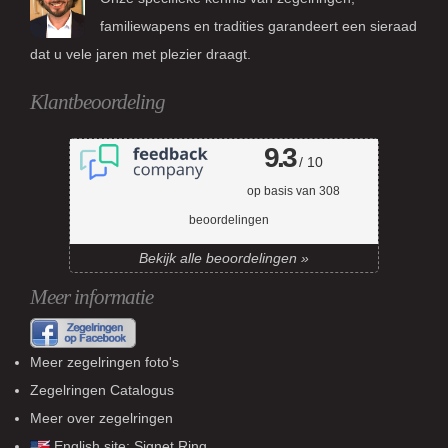
familiewapens en tradities garandeert een sieraad
dat u vele jaren met plezier draagt.
Klantbeoordeling
9.3
/ 10
op basis van
308
beoordelingen
Bekijk alle beoordelingen »
Meer informatie
Meer zegelringen foto's
Zegelringen Catalogus
Meer over zegelringen
English site:
Signet Ring