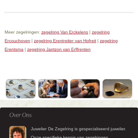
Meer zegelringen:
zegelring Van Erckelens
|
zegelring
Ercouchoven
|
zegelring Erentreiter van Hofreit
|
zegelring
Erentsma
|
zegelring Jantzon van Erffrenten
Over Ons
Juwelier De Zegelring is gespecialiseerd juwelier.
Onze specifieke kennis van zegelringen,