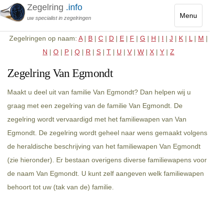
Zegelring
.info
Menu
uw specialist in zegelringen
Toggle
Zegelringen op naam:
A
|
B
|
C
|
D
|
E
|
F
|
G
|
H
|
I
|
J
|
K
|
L
|
M
|
navigatio
N
|
O
|
P
|
Q
|
R
|
S
|
T
|
U
|
V
|
W
|
X
|
Y
|
Z
Zegelring Van Egmondt
Maakt u deel uit van familie Van Egmondt? Dan helpen wij u
graag met een zegelring van de familie Van Egmondt. De
zegelring wordt vervaardigd met het familiewapen van Van
Egmondt. De zegelring wordt geheel naar wens gemaakt volgens
de heraldische beschrijving van het familiewapen Van Egmondt
(zie hieronder). Er bestaan overigens diverse familiewapens voor
de naam Van Egmondt. U kunt zelf aangeven welk familiewapen
behoort tot uw (tak van de) familie.