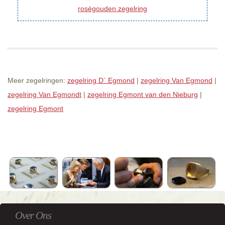
roségouden zegelring
Meer zegelringen:
zegelring D´ Egmond
|
zegelring Van Egmond
|
zegelring Van Egmondt
|
zegelring Egmont van den Nieburg
|
zegelring Egmont
Over Ons