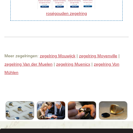
roségouden zegelring
Meer zegelringen:
zegelring Mouwijck
|
zegelring Moyenville
|
zegelring Van der Muelen
|
zegelring Muenicx
|
zegelring Von
Mühlen