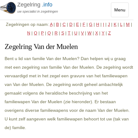
Zegelring
.info
Menu
uw specialist in zegelringen
Toggle
Zegelringen op naam:
A
|
B
|
C
|
D
|
E
|
F
|
G
|
H
|
I
|
J
|
K
|
L
|
M
|
navigatio
N
|
O
|
P
|
Q
|
R
|
S
|
T
|
U
|
V
|
W
|
X
|
Y
|
Z
Zegelring Van der Muelen
Bent u lid van familie Van der Muelen? Dan helpen wij u graag
met een zegelring van familie Van der Muelen. De zegelring wordt
vervaardigd met in het zegel een gravure van het familiewapen
van Van der Muelen. De zegelring wordt geheel ambachtelijk
gemaakt volgens de heraldische beschrijving van het
familiewapen Van der Muelen (zie hieronder). Er bestaan
overigens diverse familiewapens voor de naam Van der Muelen.
U kunt zelf aangeven welk familiewapen behoort tot uw (tak van
de) familie.