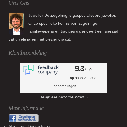
Over Ons
Juwelier De Zegelring is gespecialiseerd juwelier.
Onze specifieke kennis van zegelringen,
familiewapens en tradities garandeert een sieraad
dat u vele jaren met plezier draagt.
Klantbeoordeling
9.3
/ 10
op basis van
308
beoordelingen
Bekijk alle beoordelingen »
Meer informatie
Meer zegelringen foto's