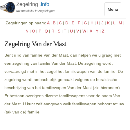
Zegelring
.info
Menu
uw specialist in zegelringen
Toggle
Zegelringen op naam:
A
|
B
|
C
|
D
|
E
|
F
|
G
|
H
|
I
|
J
|
K
|
L
|
M
|
navigatio
N
|
O
|
P
|
Q
|
R
|
S
|
T
|
U
|
V
|
W
|
X
|
Y
|
Z
Zegelring Van der Mast
Bent u lid van familie Van der Mast, dan helpen we u graag met
een zegelring van familie Van der Mast. De zegelring wordt
vervaardigd met in het zegel het familiewapen van de familie. De
zegelring wordt ambachtelijk gemaakt volgens de heraldische
beschrijving van het familiewapen Van der Mast (zie hieronder).
Er bestaan overigens diverse familiewapens voor de naam Van
der Mast. U kunt zelf aangeven welk familiewapen behoort tot uw
(tak van de) familie.