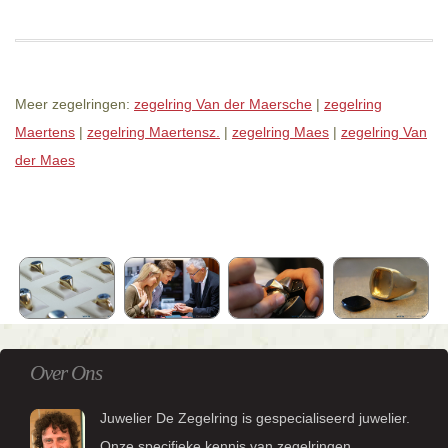
Meer zegelringen:
zegelring Van der Maersche
|
zegelring
Maertens
|
zegelring Maertensz.
|
zegelring Maes
|
zegelring Van
der Maes
Over Ons
Juwelier De Zegelring is gespecialiseerd juwelier.
Onze specifieke kennis van zegelringen,