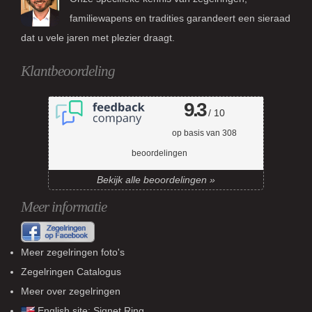
familiewapens en tradities garandeert een sieraad
dat u vele jaren met plezier draagt.
Klantbeoordeling
9.3
/ 10
op basis van
308
beoordelingen
Bekijk alle beoordelingen »
Meer informatie
Meer zegelringen foto's
Zegelringen Catalogus
Meer over zegelringen
English site:
Signet Ring