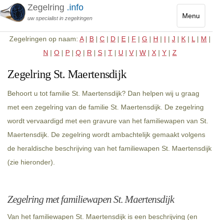
Zegelring
.info
Menu
uw specialist in zegelringen
Toggle
Zegelringen op naam:
A
|
B
|
C
|
D
|
E
|
F
|
G
|
H
|
I
|
J
|
K
|
L
|
M
|
navigatio
N
|
O
|
P
|
Q
|
R
|
S
|
T
|
U
|
V
|
W
|
X
|
Y
|
Z
Zegelring St. Maertensdijk
Behoort u tot familie St. Maertensdijk? Dan helpen wij u graag
met een zegelring van de familie St. Maertensdijk. De zegelring
wordt vervaardigd met een gravure van het familiewapen van St.
Maertensdijk. De zegelring wordt ambachtelijk gemaakt volgens
de heraldische beschrijving van het familiewapen St. Maertensdijk
(zie hieronder).
Zegelring met familiewapen St. Maertensdijk
Van het familiewapen St. Maertensdijk is een beschrijving (en