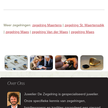
Meer zegelringen:
zegelring Maertens
|
zegelring St. Maertensdijk
|
zegelring Maes
|
zegelring Van der Maes
|
zegelring Maes
Over Ons
Juwelier De Zegelring is gespecialiseerd juwelier.
Onze specifieke kennis van zegelringen,
familiewapens en tradities garandeert een sieraad