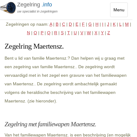
Zegelring
.info
Menu
uw specialist in zegelringen
Toggle
Zegelringen op naam:
A
|
B
|
C
|
D
|
E
|
F
|
G
|
H
|
I
|
J
|
K
|
L
|
M
|
navigatio
N
|
O
|
P
|
Q
|
R
|
S
|
T
|
U
|
V
|
W
|
X
|
Y
|
Z
Zegelring Maertensz.
Bent u lid van familie Maertensz.? Dan helpen wij u graag met
een zegelring van familie Maertensz.. De zegelring wordt
vervaardigd met in het zegel een gravure van het familiewapen
van Maertensz.. De zegelring wordt ambachtelijk gemaakt
volgens de heraldische beschrijving van het familiewapen
Maertensz. (zie hieronder).
Zegelring met familiewapen Maertensz.
Van het familiewapen Maertensz. is een beschrijving (en mogelijk