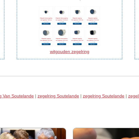
witgouden zegelring
ng Van Soutelande
|
zegelring Soutelande
|
zegelring Soutelande
|
zegel