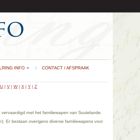
LRING INFO
CONTACT / AFSPRAAK
U
|
V
|
W
|
X
|
Y
|
Z
t vervaardigd met het familiewapen van Soutelande.
r). Er bestaan overigens diverse familiewapens voor