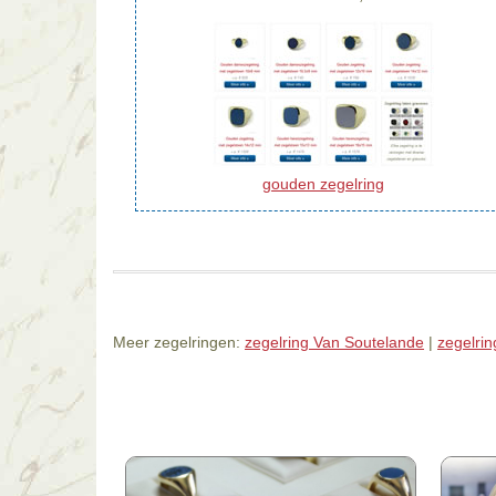
gouden zegelring
Meer zegelringen:
zegelring Van Soutelande
|
zegelri