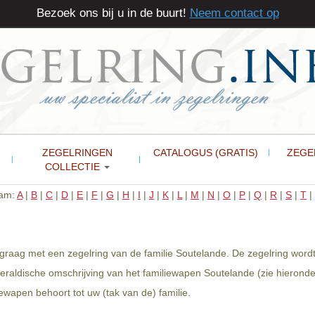
Bezoek ons bij u in de buurt!
Neem contact op
ZEGELRINGEN
CATALOGUS (GRATIS)
ZEGE
COLLECTIE
aam:
A
|
B
|
C
|
D
|
E
|
F
|
G
|
H
|
I
|
J
|
K
|
L
|
M
|
N
|
O
|
P
|
Q
|
R
|
S
|
T
|
 graag met een zegelring van de familie Soutelande. De zegelring word
eraldische omschrijving van het familiewapen Soutelande (zie hieronde
wapen behoort tot uw (tak van de) familie.