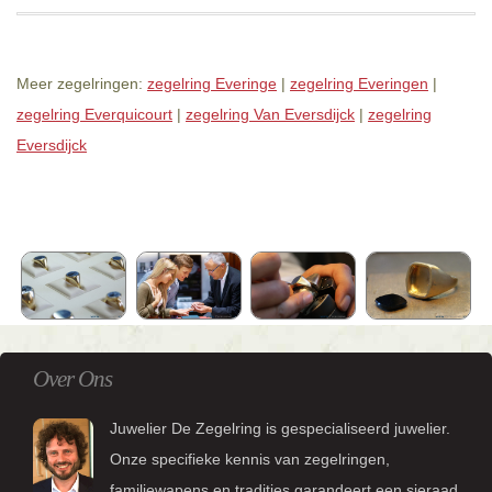
Meer zegelringen:
zegelring Everinge
|
zegelring Everingen
|
zegelring Everquicourt
|
zegelring Van Eversdijck
|
zegelring
Eversdijck
Over Ons
Juwelier De Zegelring is gespecialiseerd juwelier.
Onze specifieke kennis van zegelringen,
familiewapens en tradities garandeert een sieraad