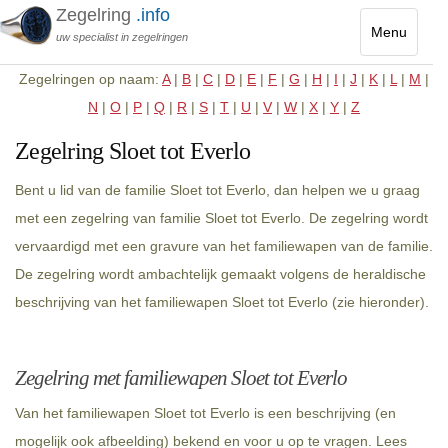
Zegelring
.info
Menu
uw specialist in zegelringen
Toggle
Zegelringen op naam:
A
|
B
|
C
|
D
|
E
|
F
|
G
|
H
|
I
|
J
|
K
|
L
|
M
|
navigatio
N
|
O
|
P
|
Q
|
R
|
S
|
T
|
U
|
V
|
W
|
X
|
Y
|
Z
Zegelring Sloet tot Everlo
Bent u lid van de familie Sloet tot Everlo, dan helpen we u graag
met een zegelring van familie Sloet tot Everlo. De zegelring wordt
vervaardigd met een gravure van het familiewapen van de familie.
De zegelring wordt ambachtelijk gemaakt volgens de heraldische
beschrijving van het familiewapen Sloet tot Everlo (zie hieronder).
Zegelring met familiewapen Sloet tot Everlo
Van het familiewapen Sloet tot Everlo is een beschrijving (en
mogelijk ook afbeelding) bekend en voor u op te vragen. Lees