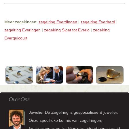
Meer zegelringen:
zegelring Everdingen
|
zegelring Everhard
|
zegelring Everingen
|
zegelring Sloet tot Everlo
|
zegelring
Everquicourt
Over Ons
Juwelier De Zegelring is gespecialiseerd juwelier.
Onze specifieke kennis van zegelringen,
familiewapens en tradities garandeert een sieraad