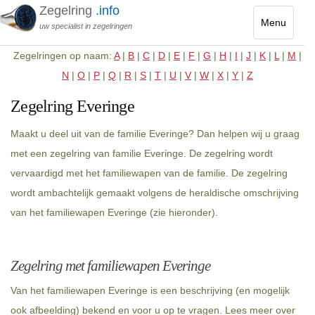
Zegelring
.info
Menu
uw specialist in zegelringen
Toggle
Zegelringen op naam:
A
|
B
|
C
|
D
|
E
|
F
|
G
|
H
|
I
|
J
|
K
|
L
|
M
|
navigatio
N
|
O
|
P
|
Q
|
R
|
S
|
T
|
U
|
V
|
W
|
X
|
Y
|
Z
Zegelring Everinge
Maakt u deel uit van de familie Everinge? Dan helpen wij u graag
met een zegelring van familie Everinge. De zegelring wordt
vervaardigd met het familiewapen van de familie. De zegelring
wordt ambachtelijk gemaakt volgens de heraldische omschrijving
van het familiewapen Everinge (zie hieronder).
Zegelring met familiewapen Everinge
Van het familiewapen Everinge is een beschrijving (en mogelijk
ook afbeelding) bekend en voor u op te vragen. Lees meer over