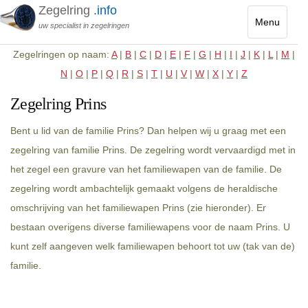
Zegelring
.info
Menu
uw specialist in zegelringen
Toggle
Zegelringen op naam:
A
|
B
|
C
|
D
|
E
|
F
|
G
|
H
|
I
|
J
|
K
|
L
|
M
|
navigatio
N
|
O
|
P
|
Q
|
R
|
S
|
T
|
U
|
V
|
W
|
X
|
Y
|
Z
Zegelring Prins
Bent u lid van de familie Prins? Dan helpen wij u graag met een
zegelring van familie Prins. De zegelring wordt vervaardigd met in
het zegel een gravure van het familiewapen van de familie. De
zegelring wordt ambachtelijk gemaakt volgens de heraldische
omschrijving van het familiewapen Prins (zie hieronder). Er
bestaan overigens diverse familiewapens voor de naam Prins. U
kunt zelf aangeven welk familiewapen behoort tot uw (tak van de)
familie.