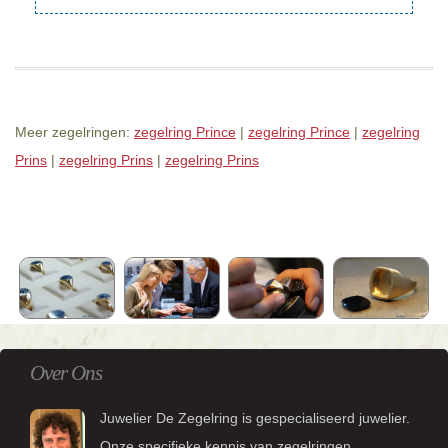
Meer zegelringen:
zegelring Prince
|
zegelring Prince
|
zegelring
Prins
|
zegelring Prins
|
zegelring Prins
Over Ons
Juwelier De Zegelring is gespecialiseerd juwelier.
Onze specifieke kennis van zegelringen,