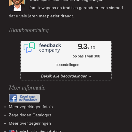
familiewapens en tradities garandeert een sieraad
dat u vele jaren met plezier draagt.
Klantbeoordeling
9.3
/ 10
op basis van
308
beoordelingen
Bekijk alle beoordelingen »
Meer informatie
Meer zegelringen foto's
Zegelringen Catalogus
Meer over zegelringen
English site:
Signet Ring