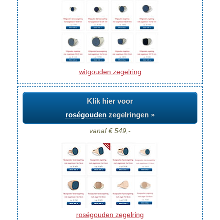
witgouden zegelring
Klik hier voor
roségouden
zegelringen »
vanaf € 549,-
roségouden zegelring