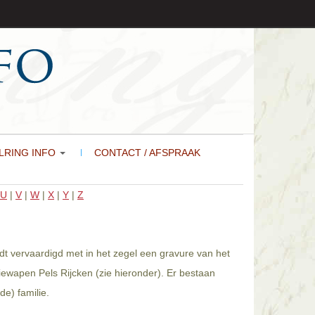
LRING INFO
CONTACT / AFSPRAAK
U
|
V
|
W
|
X
|
Y
|
Z
rdt vervaardigd met in het zegel een gravure van het
iewapen Pels Rijcken (zie hieronder). Er bestaan
e) familie.