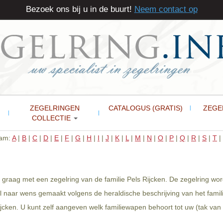
Bezoek ons bij u in de buurt!
Neem contact op
ZEGELRINGEN
CATALOGUS (GRATIS)
ZEGE
COLLECTIE
aam:
A
|
B
|
C
|
D
|
E
|
F
|
G
|
H
|
I
|
J
|
K
|
L
|
M
|
N
|
O
|
P
|
Q
|
R
|
S
|
T
|
 graag met een zegelring van de familie Pels Rijcken. De zegelring wo
l naar wens gemaakt volgens de heraldische beschrijving van het famil
cken. U kunt zelf aangeven welk familiewapen behoort tot uw (tak van d