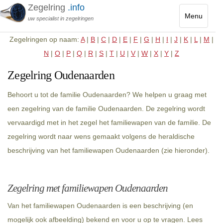
Zegelring
.info
Menu
uw specialist in zegelringen
Toggle
Zegelringen op naam:
A
|
B
|
C
|
D
|
E
|
F
|
G
|
H
|
I
|
J
|
K
|
L
|
M
|
navigatio
N
|
O
|
P
|
Q
|
R
|
S
|
T
|
U
|
V
|
W
|
X
|
Y
|
Z
Zegelring Oudenaarden
Behoort u tot de familie Oudenaarden? We helpen u graag met
een zegelring van de familie Oudenaarden. De zegelring wordt
vervaardigd met in het zegel het familiewapen van de familie. De
zegelring wordt naar wens gemaakt volgens de heraldische
beschrijving van het familiewapen Oudenaarden (zie hieronder).
Zegelring met familiewapen Oudenaarden
Van het familiewapen Oudenaarden is een beschrijving (en
mogelijk ook afbeelding) bekend en voor u op te vragen. Lees