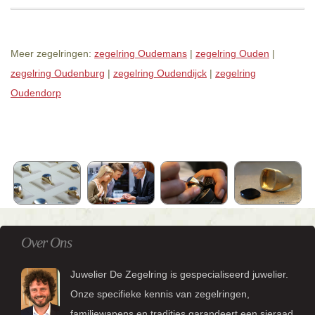
Meer zegelringen:
zegelring Oudemans
|
zegelring Ouden
|
zegelring Oudenburg
|
zegelring Oudendijck
|
zegelring
Oudendorp
Over Ons
Juwelier De Zegelring is gespecialiseerd juwelier.
Onze specifieke kennis van zegelringen,
familiewapens en tradities garandeert een sieraad