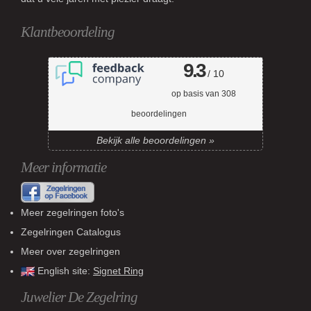
Klantbeoordeling
9.3
/ 10
op basis van
308
beoordelingen
Bekijk alle beoordelingen »
Meer informatie
Meer zegelringen foto's
Zegelringen Catalogus
Meer over zegelringen
English site:
Signet Ring
Juwelier De Zegelring