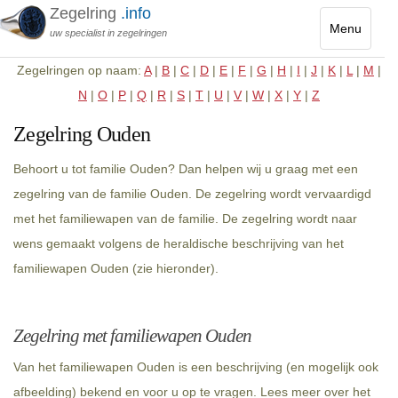
Zegelring
.info
Menu
uw specialist in zegelringen
Toggle
Zegelringen op naam:
A
|
B
|
C
|
D
|
E
|
F
|
G
|
H
|
I
|
J
|
K
|
L
|
M
|
navigatio
N
|
O
|
P
|
Q
|
R
|
S
|
T
|
U
|
V
|
W
|
X
|
Y
|
Z
Zegelring Ouden
Behoort u tot familie Ouden? Dan helpen wij u graag met een
zegelring van de familie Ouden. De zegelring wordt vervaardigd
met het familiewapen van de familie. De zegelring wordt naar
wens gemaakt volgens de heraldische beschrijving van het
familiewapen Ouden (zie hieronder).
Zegelring met familiewapen Ouden
Van het familiewapen Ouden is een beschrijving (en mogelijk ook
afbeelding) bekend en voor u op te vragen. Lees meer over het