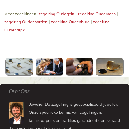
Meer zegelringen:
zegelring Oudegein
|
zegelring Oudemans
|
zegelring Oudenaarden
|
zegelring Oudenburg
|
zegelring
Oudendijck
Over Ons
Juwelier De Zegelring is gespecialiseerd juwelier.
Onze specifieke kennis van zegelringen,
familiewapens en tradities garandeert een sieraad
dat u vele jaren met plezier draagt.