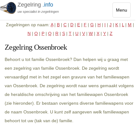
Zegelring
.info
Menu
uw specialist in zegelringen
Toggle
Zegelringen op naam:
A
|
B
|
C
|
D
|
E
|
F
|
G
|
H
|
I
|
J
|
K
|
L
|
M
|
navigatio
N
|
O
|
P
|
Q
|
R
|
S
|
T
|
U
|
V
|
W
|
X
|
Y
|
Z
Zegelring Ossenbroek
Behoort u tot familie Ossenbroek? Dan helpen wij u graag met
een zegelring van familie Ossenbroek. De zegelring wordt
vervaardigd met in het zegel een gravure van het familiewapen
van Ossenbroek. De zegelring wordt naar wens gemaakt volgens
de heraldische omschrijving van het familiewapen Ossenbroek
(zie hieronder). Er bestaan overigens diverse familiewapens voor
de naam Ossenbroek. U kunt zelf aangeven welk familiewapen
behoort tot uw (tak van de) familie.