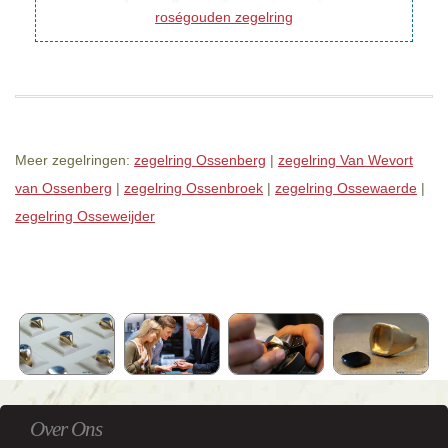
roségouden zegelring
Meer zegelringen:
zegelring Ossenberg
|
zegelring Van Wevort
van Ossenberg
|
zegelring Ossenbroek
|
zegelring Ossewaerde
|
zegelring Osseweijder
Over Ons