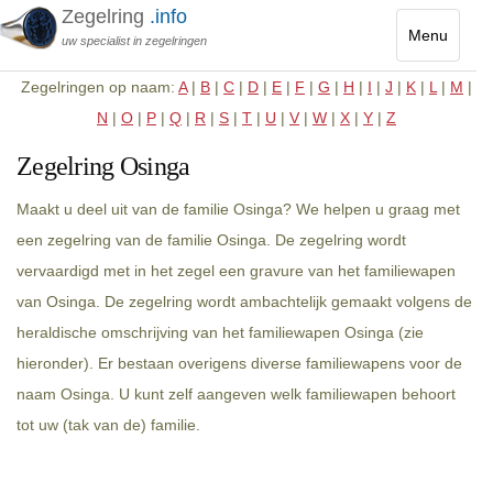
Zegelring
.info
Menu
uw specialist in zegelringen
Toggle
Zegelringen op naam:
A
|
B
|
C
|
D
|
E
|
F
|
G
|
H
|
I
|
J
|
K
|
L
|
M
|
navigatio
N
|
O
|
P
|
Q
|
R
|
S
|
T
|
U
|
V
|
W
|
X
|
Y
|
Z
Zegelring Osinga
Maakt u deel uit van de familie Osinga? We helpen u graag met
een zegelring van de familie Osinga. De zegelring wordt
vervaardigd met in het zegel een gravure van het familiewapen
van Osinga. De zegelring wordt ambachtelijk gemaakt volgens de
heraldische omschrijving van het familiewapen Osinga (zie
hieronder). Er bestaan overigens diverse familiewapens voor de
naam Osinga. U kunt zelf aangeven welk familiewapen behoort
tot uw (tak van de) familie.