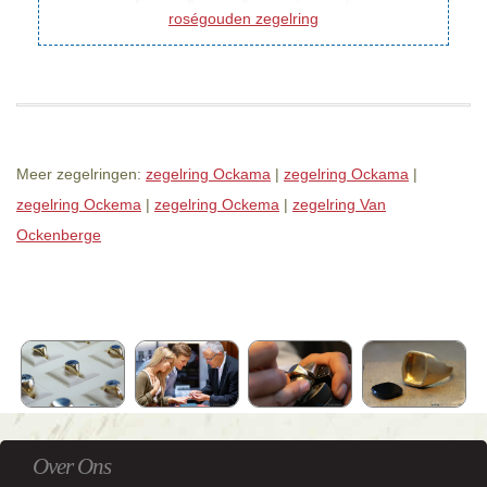
roségouden zegelring
Meer zegelringen:
zegelring Ockama
|
zegelring Ockama
|
zegelring Ockema
|
zegelring Ockema
|
zegelring Van
Ockenberge
Over Ons