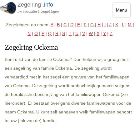
Zegelring
.info
Menu
uw specialist in zegelringen
Toggle
Zegelringen op naam:
A
|
B
|
C
|
D
|
E
|
F
|
G
|
H
|
I
|
J
|
K
|
L
|
M
|
navigatio
N
|
O
|
P
|
Q
|
R
|
S
|
T
|
U
|
V
|
W
|
X
|
Y
|
Z
Zegelring Ockema
Bent u lid van de familie Ockema? Dan helpen wij u graag met
een zegelring van familie Ockema. De zegelring wordt
vervaardigd met in het zegel een gravure van het familiewapen
van Ockema. De zegelring wordt ambachtelijk gemaakt volgens
de heraldische beschrijving van het familiewapen Ockema (zie
hieronder). Er bestaan overigens diverse familiewapens voor de
naam Ockema. U kunt zelf aangeven welk familiewapen behoort
tot uw (tak van de) familie.