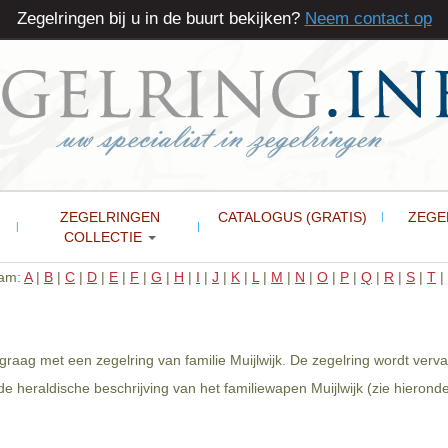
Zegelringen bij u in de buurt bekijken?
Neem contact op
ZEGELRINGEN
CATALOGUS (GRATIS)
ZEGE
COLLECTIE
aam:
A
|
B
|
C
|
D
|
E
|
F
|
G
|
H
|
I
|
J
|
K
|
L
|
M
|
N
|
O
|
P
|
Q
|
R
|
S
|
T
|
 graag met een zegelring van familie Muijlwijk. De zegelring wordt verv
 heraldische beschrijving van het familiewapen Muijlwijk (zie hieronde