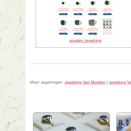
gouden zegelring
Meer zegelringen:
zegelring Van Muijden
|
zegelring V