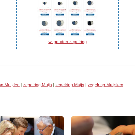
witgouden zegelring
an Muijden
|
zegelring Muijs
|
zegelring Muijs
|
zegelring Muijsken