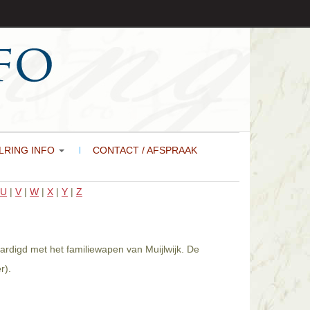
LRING INFO
CONTACT / AFSPRAAK
U
|
V
|
W
|
X
|
Y
|
Z
aardigd met het familiewapen van Muijlwijk. De
r).