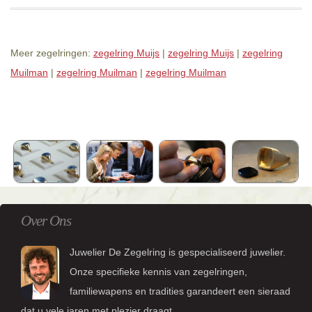
Meer zegelringen:
zegelring Muijs
|
zegelring Muijs
|
zegelring
Muilman
|
zegelring Muilman
|
zegelring Muilman
Over Ons
Juwelier De Zegelring is gespecialiseerd juwelier.
Onze specifieke kennis van zegelringen,
familiewapens en tradities garandeert een sieraad
dat u vele jaren met plezier draagt.