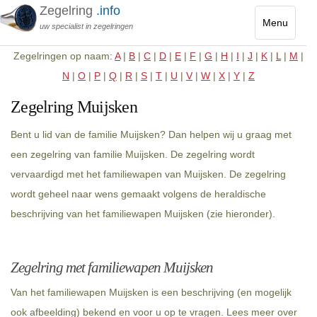
Zegelring
.info
Menu
uw specialist in zegelringen
Toggle
Zegelringen op naam:
A
|
B
|
C
|
D
|
E
|
F
|
G
|
H
|
I
|
J
|
K
|
L
|
M
|
navigatio
N
|
O
|
P
|
Q
|
R
|
S
|
T
|
U
|
V
|
W
|
X
|
Y
|
Z
Zegelring Muijsken
Bent u lid van de familie Muijsken? Dan helpen wij u graag met
een zegelring van familie Muijsken. De zegelring wordt
vervaardigd met het familiewapen van Muijsken. De zegelring
wordt geheel naar wens gemaakt volgens de heraldische
beschrijving van het familiewapen Muijsken (zie hieronder).
Zegelring met familiewapen Muijsken
Van het familiewapen Muijsken is een beschrijving (en mogelijk
ook afbeelding) bekend en voor u op te vragen. Lees meer over