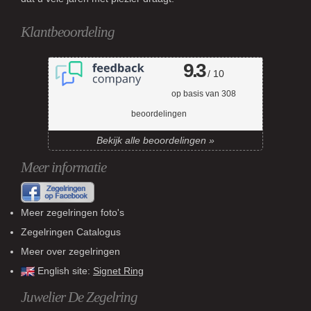
Klantbeoordeling
9.3
/ 10
op basis van
308
beoordelingen
Bekijk alle beoordelingen »
Meer informatie
Meer zegelringen foto's
Zegelringen Catalogus
Meer over zegelringen
English site:
Signet Ring
Juwelier De Zegelring