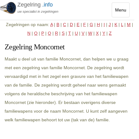
Zegelring
.info
Menu
uw specialist in zegelringen
Toggle
Zegelringen op naam:
A
|
B
|
C
|
D
|
E
|
F
|
G
|
H
|
I
|
J
|
K
|
L
|
M
|
navigatio
N
|
O
|
P
|
Q
|
R
|
S
|
T
|
U
|
V
|
W
|
X
|
Y
|
Z
Zegelring Moncornet
Maakt u deel uit van familie Moncornet, dan helpen we u graag
met een zegelring van familie Moncornet. De zegelring wordt
vervaardigd met in het zegel een gravure van het familiewapen
van de familie. De zegelring wordt geheel naar wens gemaakt
volgens de heraldische beschrijving van het familiewapen
Moncornet (zie hieronder). Er bestaan overigens diverse
familiewapens voor de naam Moncornet. U kunt zelf aangeven
welk familiewapen behoort tot uw (tak van de) familie.