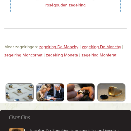
roségouden zegelring
Meer zegelringen:
zegelring De Monchy
|
zegelring De Monchy
|
zegelring Moncornet
|
zegelring Moneta
|
zegelring Monferat
Over Ons
Juwelier De Zegelring is gespecialiseerd juwelier.