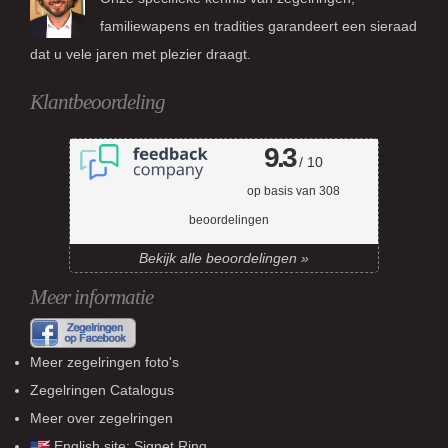
familiewapens en tradities garandeert een sieraad
dat u vele jaren met plezier draagt.
Klantbeoordeling
9.3
/ 10
op basis van
308
beoordelingen
Bekijk alle beoordelingen »
Meer informatie
Meer zegelringen foto's
Zegelringen Catalogus
Meer over zegelringen
English site:
Signet Ring