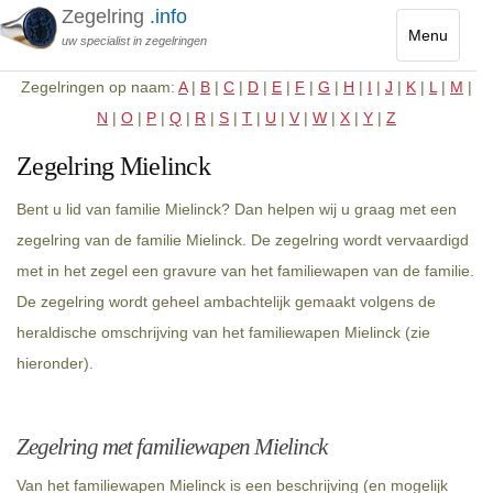
Zegelring
.info
Menu
uw specialist in zegelringen
Toggle
Zegelringen op naam:
A
|
B
|
C
|
D
|
E
|
F
|
G
|
H
|
I
|
J
|
K
|
L
|
M
|
navigatio
N
|
O
|
P
|
Q
|
R
|
S
|
T
|
U
|
V
|
W
|
X
|
Y
|
Z
Zegelring Mielinck
Bent u lid van familie Mielinck? Dan helpen wij u graag met een
zegelring van de familie Mielinck. De zegelring wordt vervaardigd
met in het zegel een gravure van het familiewapen van de familie.
De zegelring wordt geheel ambachtelijk gemaakt volgens de
heraldische omschrijving van het familiewapen Mielinck (zie
hieronder).
Zegelring met familiewapen Mielinck
Van het familiewapen Mielinck is een beschrijving (en mogelijk