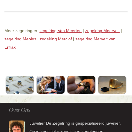
Meer zegelringen:
zegelring Van Meerten
|
zegelring Meervelt
|
zegelring Meoles
|
zegelring Merclof
|
zegelring Mervelt van
Erfrak
Over Ons
Juwelier De Zegelring is gespecialiseerd juwelier.
Onze specifieke kennis van zegelringen,