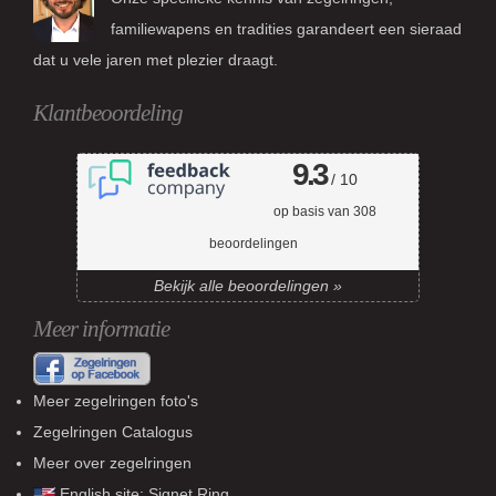
familiewapens en tradities garandeert een sieraad
dat u vele jaren met plezier draagt.
Klantbeoordeling
9.3
/ 10
op basis van
308
beoordelingen
Bekijk alle beoordelingen »
Meer informatie
Meer zegelringen foto's
Zegelringen Catalogus
Meer over zegelringen
English site:
Signet Ring