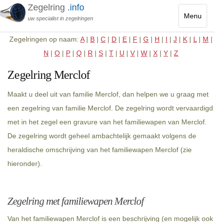
Zegelring
.info
Menu
uw specialist in zegelringen
Toggle
Zegelringen op naam:
A
|
B
|
C
|
D
|
E
|
F
|
G
|
H
|
I
|
J
|
K
|
L
|
M
|
navigatio
N
|
O
|
P
|
Q
|
R
|
S
|
T
|
U
|
V
|
W
|
X
|
Y
|
Z
Zegelring Merclof
Maakt u deel uit van familie Merclof, dan helpen we u graag met
een zegelring van familie Merclof. De zegelring wordt vervaardigd
met in het zegel een gravure van het familiewapen van Merclof.
De zegelring wordt geheel ambachtelijk gemaakt volgens de
heraldische omschrijving van het familiewapen Merclof (zie
hieronder).
Zegelring met familiewapen Merclof
Van het familiewapen Merclof is een beschrijving (en mogelijk ook