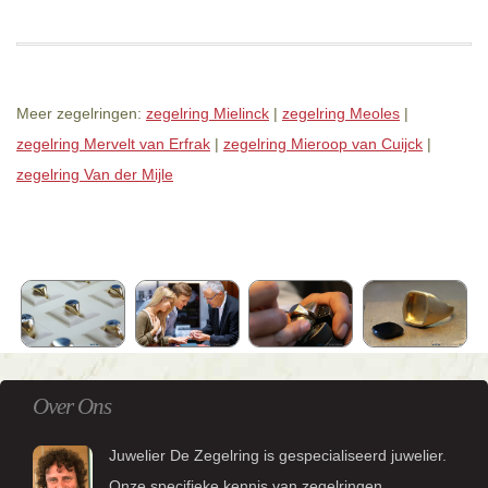
Meer zegelringen:
zegelring Mielinck
|
zegelring Meoles
|
zegelring Mervelt van Erfrak
|
zegelring Mieroop van Cuijck
|
zegelring Van der Mijle
Over Ons
Juwelier De Zegelring is gespecialiseerd juwelier.
Onze specifieke kennis van zegelringen,