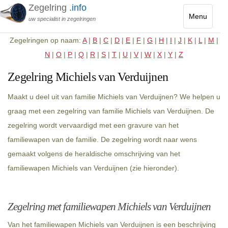
Zegelring
.info
Menu
uw specialist in zegelringen
Toggle
Zegelringen op naam:
A
|
B
|
C
|
D
|
E
|
F
|
G
|
H
|
I
|
J
|
K
|
L
|
M
|
navigatio
N
|
O
|
P
|
Q
|
R
|
S
|
T
|
U
|
V
|
W
|
X
|
Y
|
Z
Zegelring Michiels van Verduijnen
Maakt u deel uit van familie Michiels van Verduijnen? We helpen u
graag met een zegelring van familie Michiels van Verduijnen. De
zegelring wordt vervaardigd met een gravure van het
familiewapen van de familie. De zegelring wordt naar wens
gemaakt volgens de heraldische omschrijving van het
familiewapen Michiels van Verduijnen (zie hieronder).
Zegelring met familiewapen Michiels van Verduijnen
Van het familiewapen Michiels van Verduijnen is een beschrijving