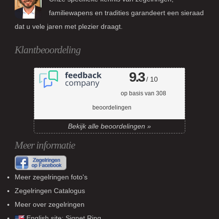
familiewapens en tradities garandeert een sieraad
dat u vele jaren met plezier draagt.
Klantbeoordeling
9.3
/ 10
op basis van
308
beoordelingen
Bekijk alle beoordelingen »
Meer informatie
Meer zegelringen foto's
Zegelringen Catalogus
Meer over zegelringen
English site:
Signet Ring