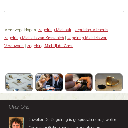
Meer zegelringen:
zegelring Michault
|
zegelring Micheels
|
zegelring Michiels van Kessenich
|
zegelring Michiels van
Verduynen
|
zegelring Michilij du Crest
Over Ons
Juwelier De Zegelring is gespecialiseerd juwelier.
Onze specifieke kennis van zegelringen,