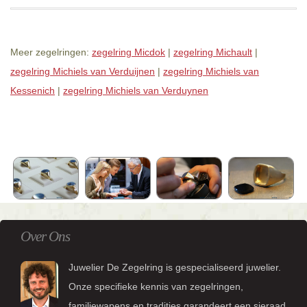
Meer zegelringen:
zegelring Micdok
|
zegelring Michault
|
zegelring Michiels van Verduijnen
|
zegelring Michiels van
Kessenich
|
zegelring Michiels van Verduynen
Over Ons
Juwelier De Zegelring is gespecialiseerd juwelier.
Onze specifieke kennis van zegelringen,
familiewapens en tradities garandeert een sieraad