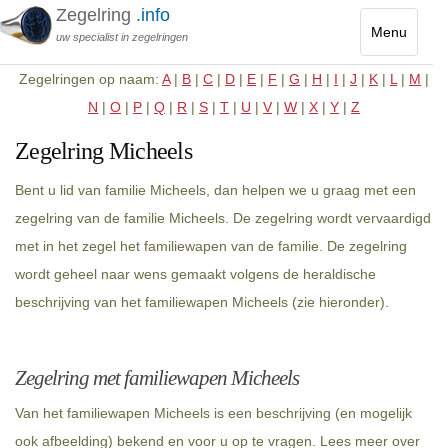
Zegelring
.info
Menu
uw specialist in zegelringen
Toggle
Zegelringen op naam:
A
|
B
|
C
|
D
|
E
|
F
|
G
|
H
|
I
|
J
|
K
|
L
|
M
|
navigatio
N
|
O
|
P
|
Q
|
R
|
S
|
T
|
U
|
V
|
W
|
X
|
Y
|
Z
Zegelring Micheels
Bent u lid van familie Micheels, dan helpen we u graag met een
zegelring van de familie Micheels. De zegelring wordt vervaardigd
met in het zegel het familiewapen van de familie. De zegelring
wordt geheel naar wens gemaakt volgens de heraldische
beschrijving van het familiewapen Micheels (zie hieronder).
Zegelring met familiewapen Micheels
Van het familiewapen Micheels is een beschrijving (en mogelijk
ook afbeelding) bekend en voor u op te vragen. Lees meer over