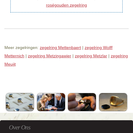
roségouden zegelring
Meer zegelringen:
zegelring Mettenbaert
|
zegelring Wolff
Metternich
|
zegelring Metzingawier
|
zegelring Metzlar
|
zegelring
Meuijt
Over Ons