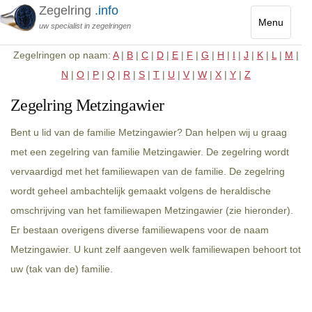
Zegelring
.info
Menu
uw specialist in zegelringen
Toggle
Zegelringen op naam:
A
|
B
|
C
|
D
|
E
|
F
|
G
|
H
|
I
|
J
|
K
|
L
|
M
|
navigatio
N
|
O
|
P
|
Q
|
R
|
S
|
T
|
U
|
V
|
W
|
X
|
Y
|
Z
Zegelring Metzingawier
Bent u lid van de familie Metzingawier? Dan helpen wij u graag
met een zegelring van familie Metzingawier. De zegelring wordt
vervaardigd met het familiewapen van de familie. De zegelring
wordt geheel ambachtelijk gemaakt volgens de heraldische
omschrijving van het familiewapen Metzingawier (zie hieronder).
Er bestaan overigens diverse familiewapens voor de naam
Metzingawier. U kunt zelf aangeven welk familiewapen behoort tot
uw (tak van de) familie.