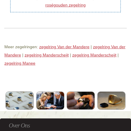
roségouden zegelring
Meer zegelringen:
zegelring Van der Mandere
|
zegelring Van der
Mandere
|
zegelring Manderscheijt
|
zegelring Manderscheijt
|
zegelring Manee
Over Ons