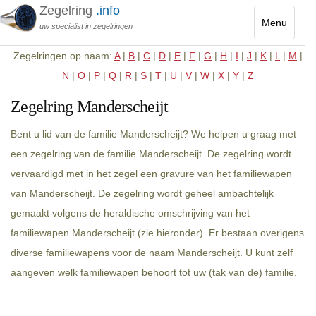
Zegelring
.info
Menu
uw specialist in zegelringen
Toggle
Zegelringen op naam:
A
|
B
|
C
|
D
|
E
|
F
|
G
|
H
|
I
|
J
|
K
|
L
|
M
|
navigatio
N
|
O
|
P
|
Q
|
R
|
S
|
T
|
U
|
V
|
W
|
X
|
Y
|
Z
Zegelring Manderscheijt
Bent u lid van de familie Manderscheijt? We helpen u graag met
een zegelring van de familie Manderscheijt. De zegelring wordt
vervaardigd met in het zegel een gravure van het familiewapen
van Manderscheijt. De zegelring wordt geheel ambachtelijk
gemaakt volgens de heraldische omschrijving van het
familiewapen Manderscheijt (zie hieronder). Er bestaan overigens
diverse familiewapens voor de naam Manderscheijt. U kunt zelf
aangeven welk familiewapen behoort tot uw (tak van de) familie.