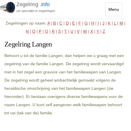
Zegelring
.info
Menu
uw specialist in zegelringen
Toggle
Zegelringen op naam:
A
|
B
|
C
|
D
|
E
|
F
|
G
|
H
|
I
|
J
|
K
|
L
|
M
|
navigatio
N
|
O
|
P
|
Q
|
R
|
S
|
T
|
U
|
V
|
W
|
X
|
Y
|
Z
Zegelring Langen
Behoort u tot de familie Langen, dan helpen we u graag met een
zegelring van de familie Langen. De zegelring wordt vervaardigd
met in het zegel een gravure van het familiewapen van Langen.
De zegelring wordt geheel ambachtelijk gemaakt volgens de
heraldische omschrijving van het familiewapen Langen (zie
hieronder). Er bestaan overigens diverse familiewapens voor de
naam Langen. U kunt zelf aangeven welk familiewapen behoort
tot uw (tak van de) familie.