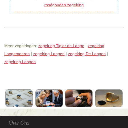
roségouden zegelring
Meer zegelringen:
zegelring Tigler de Lange
|
zegelring
Langemeeren
|
zegelring Langen
|
zegelring De Langen
|
zegelring Langen
Over Ons