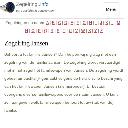
Zegelring
.info
Menu
uw specialist in zegelringen
Toggle
Zegelringen op naam:
A
|
B
|
C
|
D
|
E
|
F
|
G
|
H
|
I
|
J
|
K
|
L
|
M
|
navigatio
N
|
O
|
P
|
Q
|
R
|
S
|
T
|
U
|
V
|
W
|
X
|
Y
|
Z
Zegelring Jansen
Behoort u tot familie Jansen? Dan helpen wij u graag met een
zegelring van de familie Jansen. De zegelring wordt vervaardigd
met in het zegel het familiewapen van Jansen. De zegelring wordt
geheel ambachtelijk gemaakt volgens de heraldische beschrijving
van het familiewapen Jansen (zie hieronder). Er bestaan
overigens diverse familiewapens voor de naam Jansen. U kunt
zelf aangeven welk familiewapen behoort tot uw (tak van de)
familie.