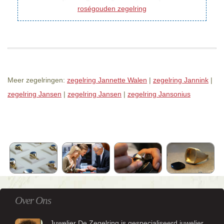
roségouden zegelring
Meer zegelringen:
zegelring Jannette Walen
|
zegelring Jannink
|
zegelring Jansen
|
zegelring Jansen
|
zegelring Jansonius
Over Ons
Juwelier De Zegelring is gespecialiseerd juwelier.