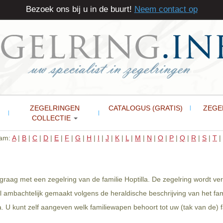
Bezoek ons bij u in de buurt!
Neem contact op
ZEGELRINGEN
CATALOGUS (GRATIS)
ZEGE
COLLECTIE
aam:
A
|
B
|
C
|
D
|
E
|
F
|
G
|
H
|
I
|
J
|
K
|
L
|
M
|
N
|
O
|
P
|
Q
|
R
|
S
|
T
|
u graag met een zegelring van de familie Hoptilla. De zegelring wordt v
l ambachtelijk gemaakt volgens de heraldische beschrijving van het fam
. U kunt zelf aangeven welk familiewapen behoort tot uw (tak van de) f