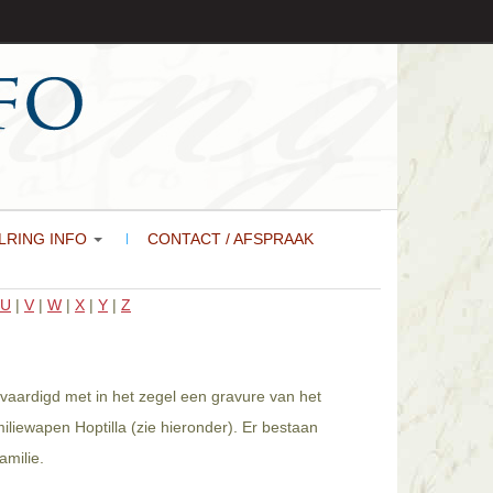
LRING INFO
CONTACT / AFSPRAAK
U
|
V
|
W
|
X
|
Y
|
Z
ervaardigd met in het zegel een gravure van het
iliewapen Hoptilla (zie hieronder). Er bestaan
amilie.