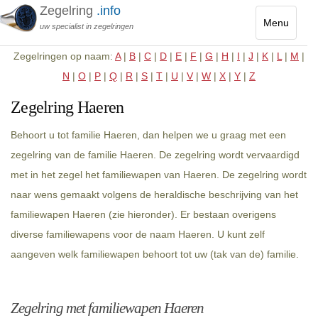
Zegelring
.info
Menu
uw specialist in zegelringen
Toggle
Zegelringen op naam:
A
|
B
|
C
|
D
|
E
|
F
|
G
|
H
|
I
|
J
|
K
|
L
|
M
|
navigatio
N
|
O
|
P
|
Q
|
R
|
S
|
T
|
U
|
V
|
W
|
X
|
Y
|
Z
Zegelring Haeren
Behoort u tot familie Haeren, dan helpen we u graag met een
zegelring van de familie Haeren. De zegelring wordt vervaardigd
met in het zegel het familiewapen van Haeren. De zegelring wordt
naar wens gemaakt volgens de heraldische beschrijving van het
familiewapen Haeren (zie hieronder). Er bestaan overigens
diverse familiewapens voor de naam Haeren. U kunt zelf
aangeven welk familiewapen behoort tot uw (tak van de) familie.
Zegelring met familiewapen Haeren