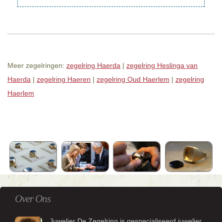
Meer zegelringen:
zegelring Haerda
|
zegelring Heslinga van
Haerda
|
zegelring Haeren
|
zegelring Oud Haerlem
|
zegelring
Haerlem
Over Ons
Juwelier De Zegelring is gespecialiseerd juwelier.