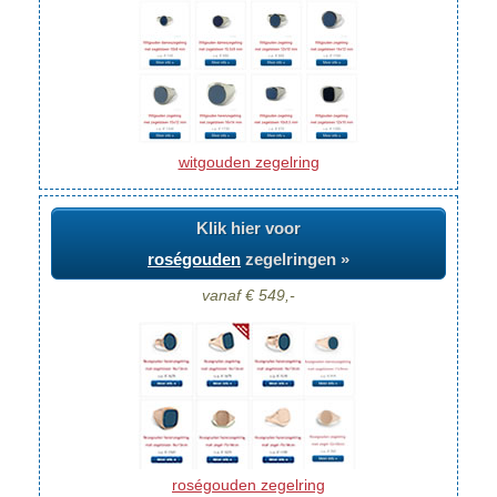
witgouden zegelring
Klik hier voor
roségouden
zegelringen »
vanaf € 549,-
roségouden zegelring