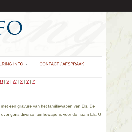
LRING INFO
CONTACT / AFSPRAAK
U
|
V
|
W
|
X
|
Y
|
Z
gd met een gravure van het familiewapen van Els. De
n overigens diverse familiewapens voor de naam Els. U