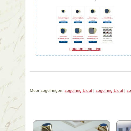
gouden zegelring
Meer zegelringen:
zegelring Elout
|
zegelring Elout
|
ze