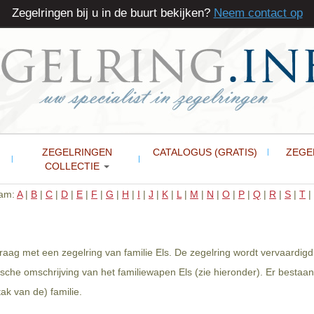
Zegelringen bij u in de buurt bekijken?
Neem contact op
ZEGELRINGEN
CATALOGUS (GRATIS)
ZEGE
COLLECTIE
aam:
A
|
B
|
C
|
D
|
E
|
F
|
G
|
H
|
I
|
J
|
K
|
L
|
M
|
N
|
O
|
P
|
Q
|
R
|
S
|
T
|
 graag met een zegelring van familie Els. De zegelring wordt vervaardi
sche omschrijving van het familiewapen Els (zie hieronder). Er bestaa
ak van de) familie.