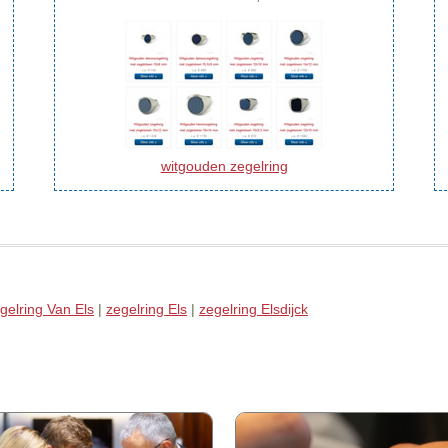
witgouden zegelring
gelring Van Els
|
zegelring Els
|
zegelring Elsdijck